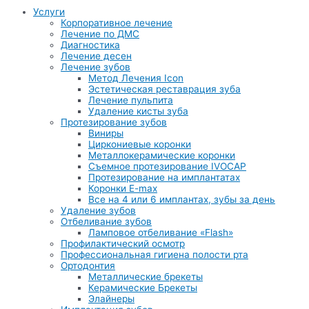
Услуги
Корпоративное лечение
Лечение по ДМС
Диагностика
Лечение десен
Лечение зубов
Метод Лечения Icon
Эстетическая реставрация зуба
Лечение пульпита
Удаление кисты зуба
Протезирование зубов
Виниры
Циркониевые коронки
Металлокерамические коронки
Съемное протезирование IVOCAP
Протезирование на имплантатах
Коронки E-max
Все на 4 или 6 имплантах, зубы за день
Удаление зубов
Отбеливание зубов
Ламповое отбеливание «Flash»
Профилактический осмотр
Профессиональная гигиена полости рта
Ортодонтия
Металлические брекеты
Керамические Брекеты
Элайнеры