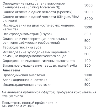
Определение прикуса (внутриротовое
5000
сканирование (Shining Aoralscan 3))
Снятие оттиска с одной челюсти (Speedex)
2000
Снятие оттиска с одной челюсти (Silagum/Elit/А-
3000
силикон)
Исследования на диагностических моделях
1000
челюстей
Электроодонтометрия (1 зуба)
300
Описание и интерпретация прицельных
500
рентгенографических изображений
Термодиагностика зуба
300
Исследование зубодесневых карманов с
500
помощью пародонтологического зонда
Определение индексов гигиены полости рта
400
Витальное окрашивание твердых тканей зуба
300
Анестезия
Проводниковая анестезия
1000
Аппликационная анестезия
200
Инфильтрационная анестезия
500
Не является публичной офертой, требуется консультация
специалиста.
Посмотреть полный прайс лист →
Мы создаем улыбки