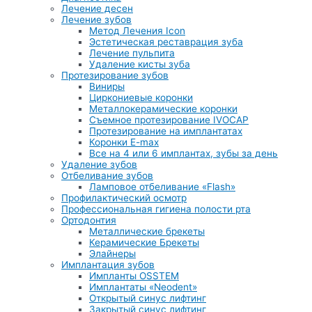
Лечение десен
Лечение зубов
Метод Лечения Icon
Эстетическая реставрация зуба
Лечение пульпита
Удаление кисты зуба
Протезирование зубов
Виниры
Циркониевые коронки
Металлокерамические коронки
Съемное протезирование IVOCAP
Протезирование на имплантатах
Коронки E-max
Все на 4 или 6 имплантах, зубы за день
Удаление зубов
Отбеливание зубов
Ламповое отбеливание «Flash»
Профилактический осмотр
Профессиональная гигиена полости рта
Ортодонтия
Металлические брекеты
Керамические Брекеты
Элайнеры
Имплантация зубов
Импланты OSSTEM
Имплантаты «Neodent»
Открытый синус лифтинг
Закрытый синус лифтинг