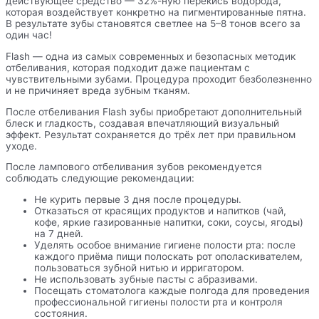
действующее средство — 32%-ную перекись водорода,
которая воздействует конкретно на пигментированные пятна.
В результате зубы становятся светлее на 5–8 тонов всего за
один час!
Flash — одна из самых современных и безопасных методик
отбеливания, которая подходит даже пациентам с
чувствительными зубами. Процедура проходит безболезненно
и не причиняет вреда зубным тканям.
После отбеливания Flash зубы приобретают дополнительный
блеск и гладкость, создавая впечатляющий визуальный
эффект. Результат сохраняется до трёх лет при правильном
уходе.
После лампового отбеливания зубов рекомендуется
соблюдать следующие рекомендации:
Не курить первые 3 дня после процедуры.
Отказаться от красящих продуктов и напитков (чай,
кофе, яркие газированные напитки, соки, соусы, ягоды)
на 7 дней.
Уделять особое внимание гигиене полости рта: после
каждого приёма пищи полоскать рот ополаскивателем,
пользоваться зубной нитью и ирригатором.
Не использовать зубные пасты с абразивами.
Посещать стоматолога каждые полгода для проведения
профессиональной гигиены полости рта и контроля
состояния.