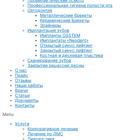
Профилактический осмотр
Профессиональная гигиена полости рта
Ортодонтия
Металлические брекеты
Керамические Брекеты
Элайнеры
Имплантация зубов
Импланты OSSTEM
Имплантаты «Neodent»
Открытый синус лифтинг
Закрытый синус лифтинг
Костная и десневая пластика
Сканирование зубов
Закрытие рецессии десны
О нас
Прайс
Отзывы
Наши работы
Врачи
Статьи
Документы
Контакты
Menu
Услуги
Корпоративное лечение
Лечение по ДМС
Диагностика