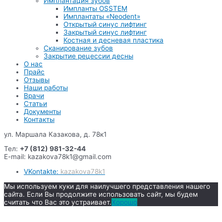
Имплантация зубов
Импланты OSSTEM
Имплантаты «Neodent»
Открытый синус лифтинг
Закрытый синус лифтинг
Костная и десневая пластика
Сканирование зубов
Закрытие рецессии десны
О нас
Прайс
Отзывы
Наши работы
Врачи
Статьи
Документы
Контакты
ул. Маршала Казакова, д. 78к1
Тел:
+7 (812) 981-32-44
E-mail: kazakova78k1@gmail.com
VKontakte:
kazakova78k1
Мы используем куки для наилучшего представления нашего
сайта. Если Вы продолжите использовать сайт, мы будем
считать что Вас это устраивает.
Хорошо